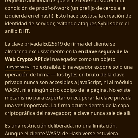
requisito adicional de que el ID debe satisfacer una
condición de proof-of-work (un prefijo de ceros a la
izquierda en el hash). Esto hace costosa la creación de
identidad de servidor, evitando ataques Sybil sobre el
anillo DHT.
La clave privada Ed25519 de firma del cliente se
almacena exclusivamente en la
enclave segura de la
Web Crypto API
del navegador como un objeto
no extraíble. El navegador expone solo una
CryptoKey
operación de firma — los bytes en bruto de la clave
privada nunca son accesibles a JavaScript, ni al módulo
WASM, ni a ningún otro código de la página. No existe
mecanismo para exportar o recuperar la clave privada
una vez importada. La firma ocurre dentro de la capa
criptográfica del navegador; la clave nunca sale de allí.
Es una restricción deliberada, no una limitación.
Aunque el cliente WASM de Hashiverse estuviera