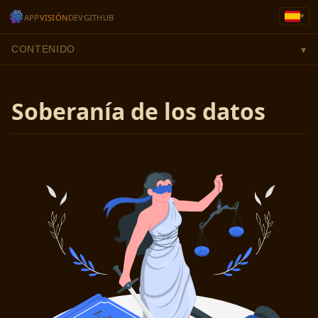
▾
APP
VISIÓN
DEV
GITHUB
CONTENIDO
▾
Soberanía de los datos