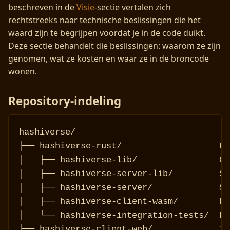
beschreven in de
Visie
-sectie vertalen zich
rechtstreeks naar technische beslissingen die het
waard zijn te begrijpen voordat je in de code duikt.
Deze sectie behandelt die beslissingen: waarom ze zijn
genomen, wat ze kosten en waar ze in de broncode
wonen.
Repository-indeling
hashiverse/

├── hashiverse-rust/                   Ru
│   ├── hashiverse-lib/                Co
│   ├── hashiverse-server-lib/         Se
│   ├── hashiverse-server/             Se
│   ├── hashiverse-client-wasm/        Br
│   └── hashiverse-integration-tests/  En
├── hashiverse-client-web/             Ty