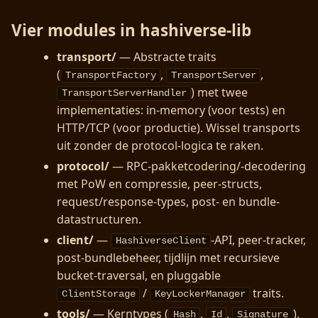
Vier modules in hashiverse-lib
transport/
— Abstracte traits
(
,
,
TransportFactory
TransportServer
) met twee
TransportServerHandler
implementaties: in-memory (voor tests) en
HTTP/TCP (voor productie). Wissel transports
uit zonder de protocol-logica te raken.
protocol/
— RPC-pakketcodering/-decodering
met PoW en compressie, peer-structs,
request/response-types, post- en bundle-
datastructuren.
client/
—
-API, peer-tracker,
HashiverseClient
post-bundlebeheer, tijdlijn met recursieve
bucket-traversal, en pluggable
/
traits.
ClientStorage
KeyLockerManager
tools/
— Kerntypes (
,
,
),
Hash
Id
Signature